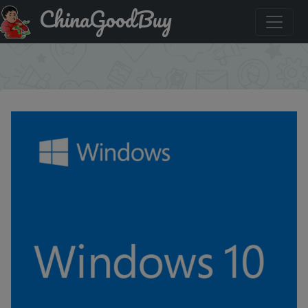
ChinaGoodBuy
Знижка на Ключ активации Windows 10 Pro 32/64bit,
глобальная активация с любой точки мира 🔥
×