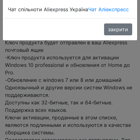
Перейти до магазину
Чат спільноти Aliexpress Україна
Чат Аліекспресс
#aliexpress
закрити
Описание от продавца:
Ключ продукта будет отправлен в ваш Aliexpress
почтовый ящик
-Ключ продукта используется для активации
Windows 10 professional и обновления от Home до
Pro.
-Обновление с windows 7 или 8 или домашний
Одноязычный и другие версии систем Windows не
поддерживаются.
Доступны как 32-битные, так и 64-битные.
Поддержка всех языков.
Ключи активации, проданные в этом списке,
являются подлинными и используются в качестве
сборщика системы.
Поставляется авторизованными партнерами. Для