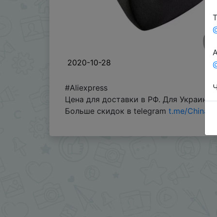
Т
А
2020-10-28
@
Ч
#Aliexpress
Цена для доставки в РФ. Для Украины 
Больше скидок в telegram
t.me/ChinaG