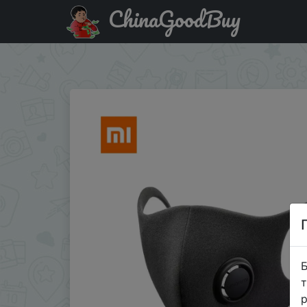
ChinaGoodBuy
Промокод на знижку QKYD3VC9C Xiaomi ZHIMI фильтр 
маски для лица
Б
т
р