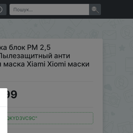
й анти дымка Удобная защитная маска Xiami Xiomi
×
ка блок PM 2,5
Пылезащитный анти
маска Xiami Xiomi маски
.99
д:
"QKYD3VC9C"