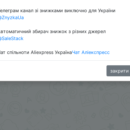
елеграм канал зі знижками виключно для України
Перейти 
@ZnyzkaUa
втоматичний збирач знижок з різних джерел
SaleStack
ат спільноти Aliexpress Україна
Чат Аліекспресс
цена $3.10
oodBuy
закрити