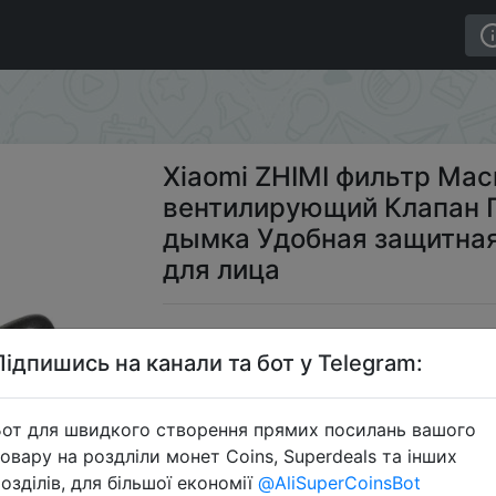
Маска блок PM 2,5 вентилирующий Клапан Пылезащитны
Xiaomi ZHIMI фильтр Мас
вентилирующий Клапан 
дымка Удобная защитная 
для лица
$2
Підпишись на канали та бот у Telegram:
от для швидкого створення прямих посилань вашого
Промоко
овару на роздліли монет Coins, Superdeals та інших
озділів, для більшої економії
@AliSuperCoinsBot