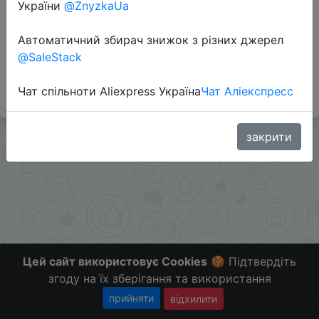
Перейти до магазину
України
@ZnyzkaUa
Автоматичний збирач знижок з різних джерел
@SaleStack
#Banggood
Больше скидок в telegram
t.me/ChinaGoodBuy
Чат спільноти Aliexpress Україна
Чат Аліекспресс
закрити
Цей сайт використовує Cookies
🍪 Підтвердіть
згоду на їх зберігання та використання
прийняти
відхилити