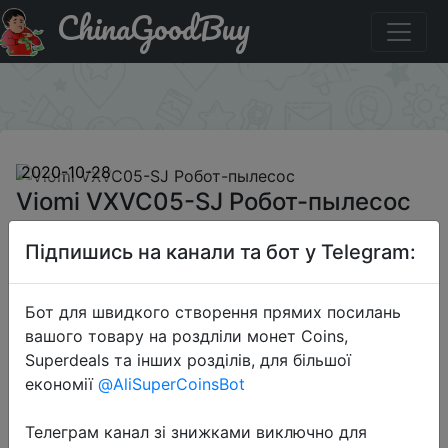
ChinaGoodBuy
Паридбати з промокодом BGCNVMVC Viomi VXVC05-SJ
Робот-пылесос
×
2020-10-28
Viomi VXVC05-SJ Робот-пылесос
Підпишись на канали та бот у Telegram:
$285.99
Бот для швидкого створення прямих посилань
вашого товару на роздліли монет Coins,
Промокод:
"BGCNVMVC"
Superdeals та інших розділів, для більшої
економії
@AliSuperCoinsBot
Телеграм канал зі знижками виключно для