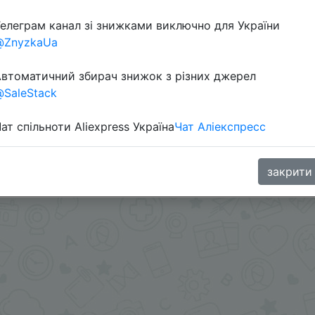
елеграм канал зі знижками виключно для України
Перейти 
@ZnyzkaUa
втоматичний збирач знижок з різних джерел
SaleStack
ат спільноти Aliexpress Україна
Чат Аліекспресс
oodBuy
закрити