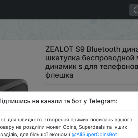
к стерео музыкальная шкатулка беспроводной мини по
ZEALOT S9 Bluetooth ди
шкатулка беспроводной 
динамик s для телефонов
флешка
$6
Підпишись на канали та бот у Telegram:
от для швидкого створення прямих посилань вашого
Промоко
овару на роздліли монет Coins, Superdeals та інших
озділів, для більшої економії
@AliSuperCoinsBot