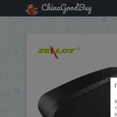
ChinaGoodBuy
Код на знижку ZEALOT004 ZEALOT S9 Bluetooth динами
карты, Usb флешка
Б
т
р