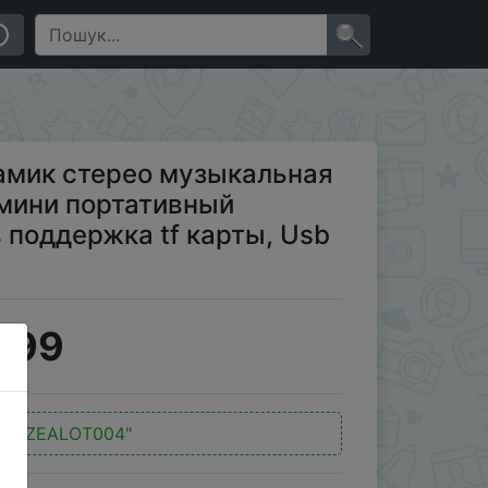
ртативный динамик s для телефонов поддержка tf
×
намик стерео музыкальная
мини портативный
 поддержка tf карты, Usb
.99
д:
"ZEALOT004"