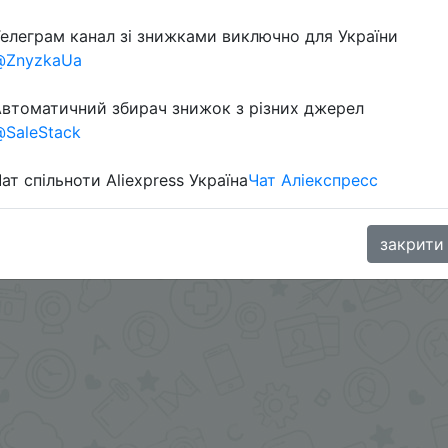
елеграм канал зі знижками виключно для України
в телеграм каналі:
@ZnyzkaUa
втоматичний збирач знижок з різних джерел
SaleStack
ат спільноти Aliexpress Україна
Чат Аліекспресс
закрити