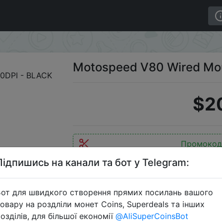
Wired Mouse RGB 5000DPI - BLACK
Motospeed V80 Wired Mo
$2
Промокод
Підпишись на канали та бот у Telegram:
от для швидкого створення прямих посилань вашого
Перейти 
овару на роздліли монет Coins, Superdeals та інших
озділів, для більшої економії
@AliSuperCoinsBot