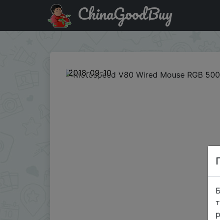
ChinaGoodBuy
Паридбати з промокодом GB-CNMSV80 Motospeed V80 
2018-09-10
Б
т
р