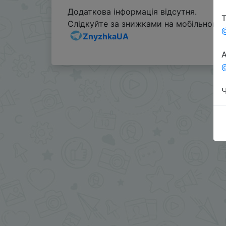
Додаткова інформація відсутня.
Т
Слідкуйте за знижками на мобільному, 
ZnyzhkaUA
А
@
Ч