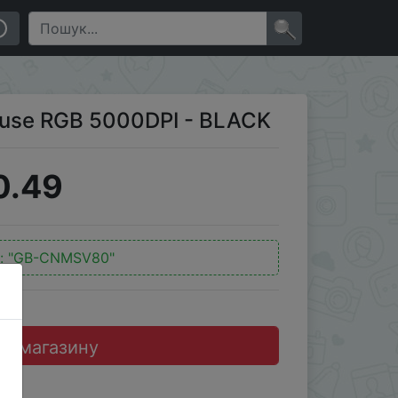
×
use RGB 5000DPI - BLACK
0.49
:
"GB-CNMSV80"
до магазину