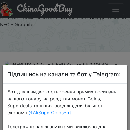
ChinaGoodBuy
Знижка на ONEPLUS 3 5.5 Inch FHD Android 6.0 OS 4G
LTE Qualcomm Snapdragon 820 Smartphone 64-Bit Quad
Core 6GB RAM 64GB ROM 16.0MP Dash Charge Touch ID
NFC - Graphite
×
Підпишись на канали та бот у Telegram:
2018-09-10
ONEPLUS 3 5.5 Inch FHD Android
Бот для швидкого створення прямих посилань
вашого товару на роздліли монет Coins,
6.0 OS 4G LTE Qualcomm
Superdeals та інших розділів, для більшої
Snapdragon 820 Smartphone 64-Bit
економії
@AliSuperCoinsBot
Quad Core 6GB RAM 64GB ROM
16.0MP Dash Charge Touch ID NFC -
Телеграм канал зі знижками виключно для