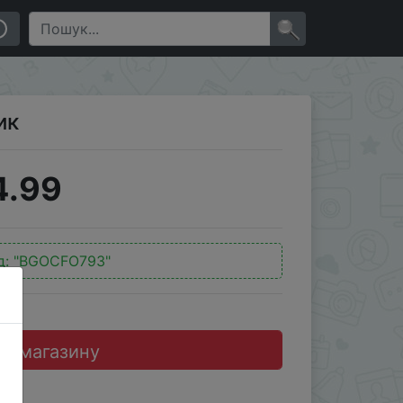
×
ик
4.99
д:
"BGOCFO793"
до магазину