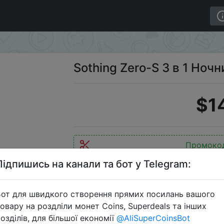
в 1 Ночник
Sothing Zero-S 3 в 1 Ночн
$1
Промоко
Підпишись на канали та бот у Telegram:
от для швидкого створення прямих посилань вашого
Перейти 
овару на роздліли монет Coins, Superdeals та інших
озділів, для більшої економії
@AliSuperCoinsBot