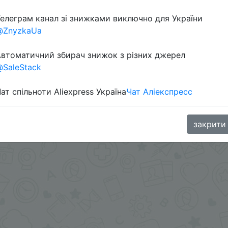
елеграм канал зі знижками виключно для України
в телеграм каналі:
@ZnyzkaUa
втоматичний збирач знижок з різних джерел
SaleStack
ат спільноти Aliexpress Україна
Чат Аліекспресс
закрити