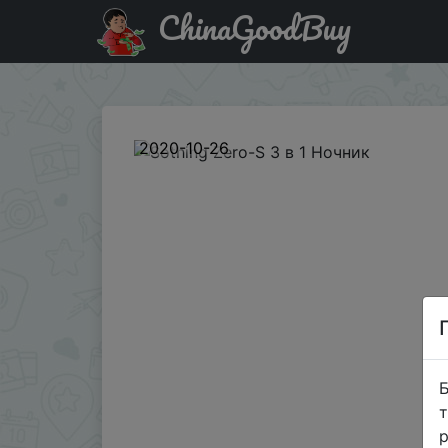
ChinaGoodBuy
Паридбати з промокодом BGOCFO793 Sothing Zero-S 3 
2020-10-26
Б
т
р