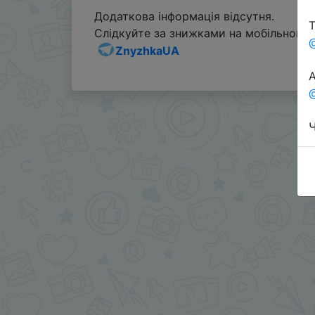
Додаткова інформація відсутня.
Т
Слідкуйте за знижками на мобільному, 
ZnyzhkaUA
А
@
Ч