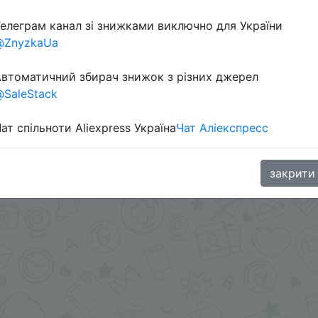
елеграм канал зі знижками виключно для України
Перейти 
@ZnyzkaUa
втоматичний збирач знижок з різних джерел
SaleStack
ат спільноти Aliexpress Україна
Чат Аліекспресс
oodBuy
закрити