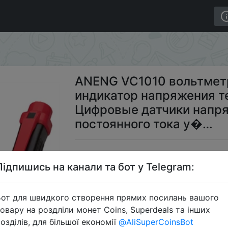
й тестер индикатор напряжения тестер напряжения Ц
ANENG VC1010 вольтмет
индикатор напряжения т
Цифровые датчики напр
постоянного тока у�…
$3
Підпишись на канали та бот у Telegram:
от для швидкого створення прямих посилань вашого
S
овару на роздліли монет Coins, Superdeals та інших
озділів, для більшої економії
@AliSuperCoinsBot