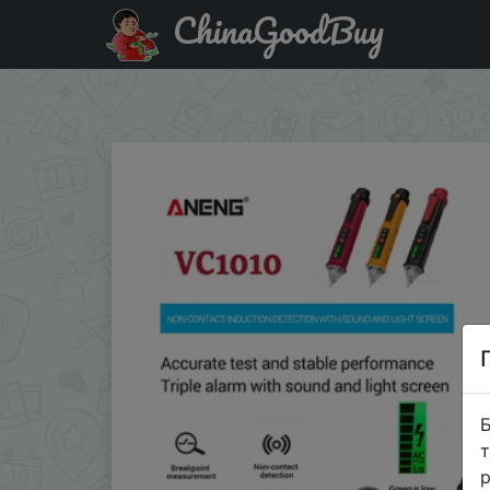
ChinaGoodBuy
Придбати по знижці ANENG VC1010 вольтметр цифрово
постоянного тока у�…
Б
т
р