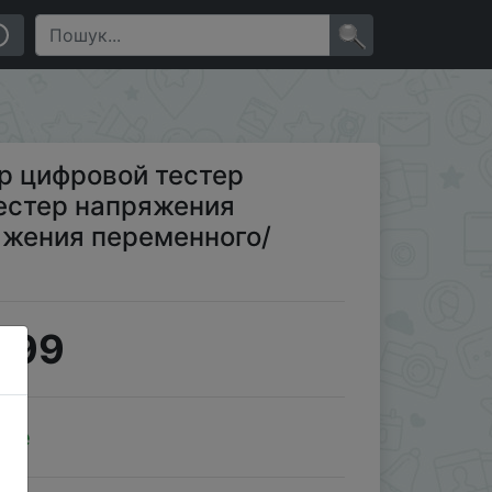
ифровые датчики напряжения переменного/
×
р цифровой тестер
естер напряжения
яжения переменного/
.99
ale