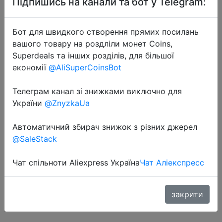
Підпишись на канали та бот у Telegram:
Бот для швидкого створення прямих посилань
вашого товару на роздліли монет Coins,
Superdeals та інших розділів, для більшої
економії
@AliSuperCoinsBot
2020-10-25
Телеграм канал зі знижками виключно для
Светодиодный ленточный
України
@ZnyzkaUa
светильник, гибкая лампа, 1 м, 2
м, 3 м, 4 м, 5 м, ленточный диод
Автоматичний збирач знижок з різних джерел
SMD 2835, DC5V, настольный
@SaleStack
экран, ТВ, фоновый светильник,
USB к…
Чат спільноти Aliexpress Україна
Чат Аліекспресс
закрити
$1.37