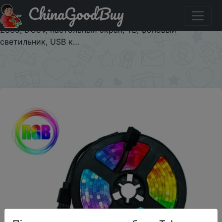
ChinaGoodBuy
Акція на Светодиодный ленточный светильник, гибкая
лампа, 1 м, 2 м, 3 м, 4 м, 5 м, ленточный диод SMD
2835, DC5V, настольный экран, ТВ, фоновый
светильник, USB к…
×