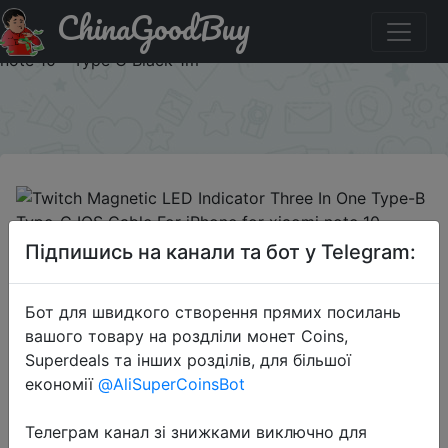
ChinaGoodBuy
Придбати по акціи Twitch Magnetic LED Indicator Three
In One Type-B Type-C IOS Cable For iPhone for xiaomi
note 10 - Type C Black 1m
×
2020-10-23
Підпишись на канали та бот у Telegram:
Twitch Magnetic LED Indicator
Three In One Type-B Type-C IOS
Бот для швидкого створення прямих посилань
Cable For iPhone for xiaomi note 10 -
вашого товару на роздліли монет Coins,
Type C Black 1m
Superdeals та інших розділів, для більшої
економії
@AliSuperCoinsBot
$0.88
Телеграм канал зі знижками виключно для