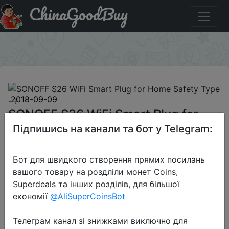
ChinaGoodBuy
Код на знижку DSDLSALE7 SONOFF S26 WiFi Smart Plug
for Home Safety Type - F
×
2018-09-09
SONOFF S26 WiFi Smart Plug for
Home Safety Type - F
Підпишись на канали та бот у Telegram:
Бот для швидкого створення прямих посилань
$7.99
вашого товару на роздліли монет Coins,
Superdeals та інших розділів, для більшої
економії
@AliSuperCoinsBot
Промокод:
"DSDLSALE7"
Телеграм канал зі знижками виключно для