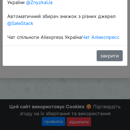
України
@ZnyzkaUa
Автоматичний збирач знижок з різних джерел
Перейти до магазину
@SaleStack
Чат спільноти Aliexpress Україна
Чат Аліекспресс
Додаткова інформація відсутня.
Слідкуйте за знижками на мобільному, в телеграм
каналі:
закрити
ZnyzhkaUA
Цей сайт використовує Cookies
🍪 Підтвердіть
згоду на їх зберігання та використання
прийняти
відхилити