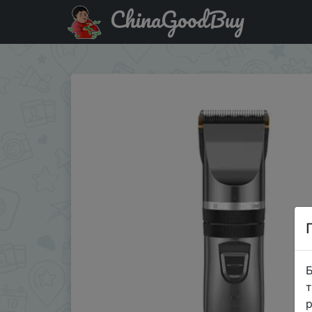
ChinaGoodBuy
Паридбати з промокодом JAU942WNIFDC Youpin Enchen Sh
Б
т
р