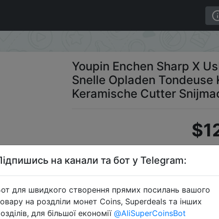
arp X Usb Elektrische Tondeuse Snelle Opladen Tondeus
Youpin Enchen Sharp X Us
Snelle Opladen Tondeuse
Keramische Cutter Snijma
$1
Підпишись на канали та бот у Telegram:
Промокод
от для швидкого створення прямих посилань вашого
овару на роздліли монет Coins, Superdeals та інших
озділів, для більшої економії
@AliSuperCoinsBot
Перейти 