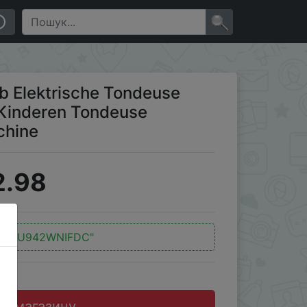
e Kinderen Tondeuse Keramische Cutter Snijmachine
×
b Elektrische Tondeuse
 Kinderen Tondeuse
chine
2.98
:
"JAU942WNIFDC"
до магазину