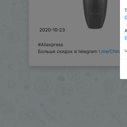
Т
2020-10-23
А
@
#Aliexpress
Ч
Больше скидок в telegram
t.me/ChinaG