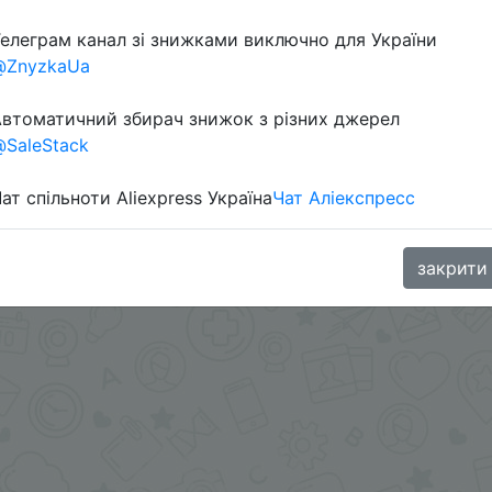
елеграм канал зі знижками виключно для України
@ZnyzkaUa
втоматичний збирач знижок з різних джерел
SaleStack
ат спільноти Aliexpress Україна
Чат Аліекспресс
oodBuy
закрити