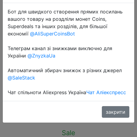
Бот для швидкого створення прямих посилань
вашого товару на роздліли монет Coins,
Superdeals та інших розділів, для більшої
економії
@AliSuperCoinsBot
2020-10-23
Телеграм канал зі знижками виключно для
Наушники Auricolari Auriculares
України
@ZnyzkaUa
Con Cable Microfono In Ear Headset
наушники Fone De Ouvido Hifi
Автоматичний збирач знижок з різних джерел
телефоны с микрофоном
@SaleStack
проводные наушники
Чат спільноти Aliexpress Україна
Чат Аліекспресс
$1.99
закрити
Sale