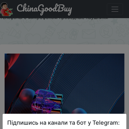
ChinaGoodBuy
Знижка на Наушники Auricolari Auriculares Con Cable
Microfono In Ear Headset наушники Fone De Ouvido Hifi
телефоны с микрофоном проводные наушники
×
Підпишись на канали та бот у Telegram: