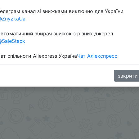
елеграм канал зі знижками виключно для України
Перейти 
@ZnyzkaUa
втоматичний збирач знижок з різних джерел
SaleStack
ат спільноти Aliexpress Україна
Чат Аліекспресс
упоном продавца - берется на странице товара.
oodBuy
закрити