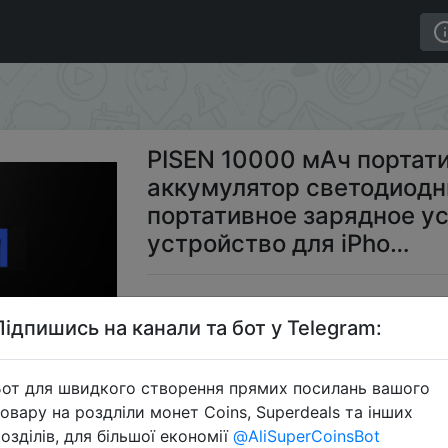
шний аккумулятор светодиодный дисплей 10000 мАч по
PISEN 10000 мАч портат
аккумулятор светодиодн
портативное зарядное у
устройство для iPho…
$7
Підпишись на канали та бот у Telegram:
от для швидкого створення прямих посилань вашого
Пром
овару на роздліли монет Coins, Superdeals та інших
озділів, для більшої економії
@AliSuperCoinsBot