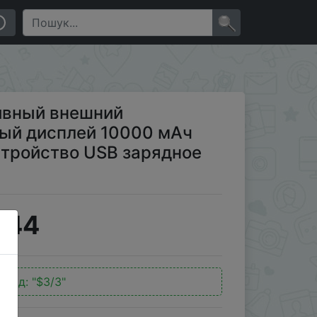
ртативное зарядное устройство USB зарядное
×
ивный внешний
ый дисплей 10000 мАч
стройство USB зарядное
.44
окод:
"$3/3"