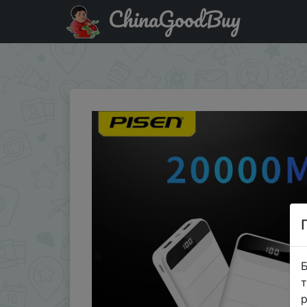
ChinaGoodBuy
Код на знижку $3/3 PISEN 10000 мАч портативный вне
устройство для iPho…
Б
т
р