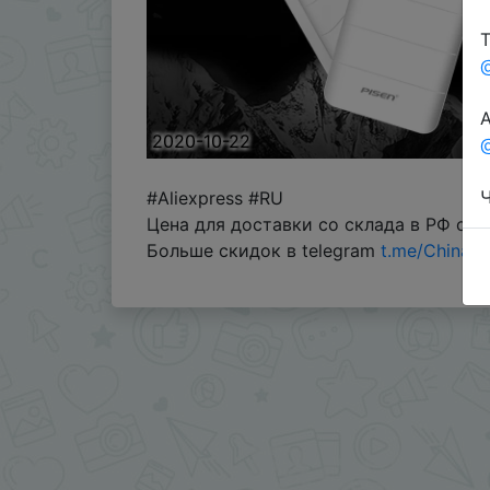
Т
А
2020-10-22
@
Ч
#Aliexpress #RU
Цена для доставки со склада в РФ с к
Больше скидок в telegram
t.me/ChinaG