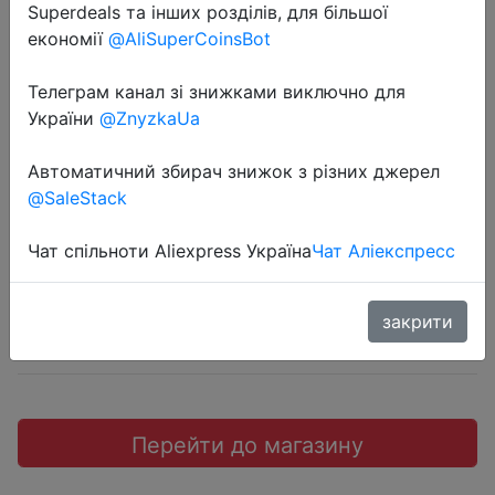
Superdeals та інших розділів, для більшої
економії
@AliSuperCoinsBot
Телеграм канал зі знижками виключно для
2018-09-09
України
@ZnyzkaUa
Huawei Huawei Honor 8X Max
версия 4/64 ГБ
Автоматичний збирач знижок з різних джерел
@SaleStack
$265.99
Чат спільноти Aliexpress Україна
Чат Аліекспресс
закрити
Aliexpress
Перейти до магазину