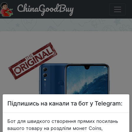
ChinaGoodBuy
Знижка на Huawei Huawei Honor 8X Max версия 4/64 ГБ
×
Підпишись на канали та бот у Telegram:
Бот для швидкого створення прямих посилань
вашого товару на роздліли монет Coins,