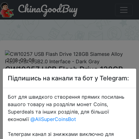
ChinaGoodBuy
Придбати по знижці CW10257 USB Flash Drive 128GB
Siamese Alloy Flash Disk USB2.0 Interface - Dark Gray
×
2018-09-08
CW10257 USB Flash Drive 128GB
Siamese Alloy Flash Disk USB2.0
Підпишись на канали та бот у Telegram:
Interface - Dark Gray
Бот для швидкого створення прямих посилань
вашого товару на роздліли монет Coins,
$12.99
Superdeals та інших розділів, для більшої
економії
@AliSuperCoinsBot
Sale
Телеграм канал зі знижками виключно для