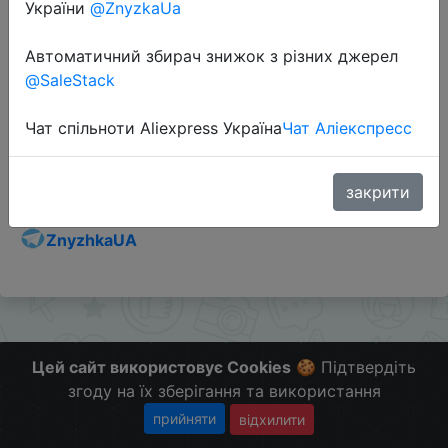
України
@ZnyzkaUa
Автоматичний збирач знижок з різних джерел
@SaleStack
Перейти до магазину
Чат спільноти Aliexpress Україна
Чат Аліекспресс
Додаткова інформація відсутня.
Слідкуйте за знижками на мобільному, в телеграм
закрити
каналі:
ZnyzhkaUA
Цей сайт використовує Cookies
🍪 Підтвердіть
згоду на їх зберігання та використання
прийняти
відхилити