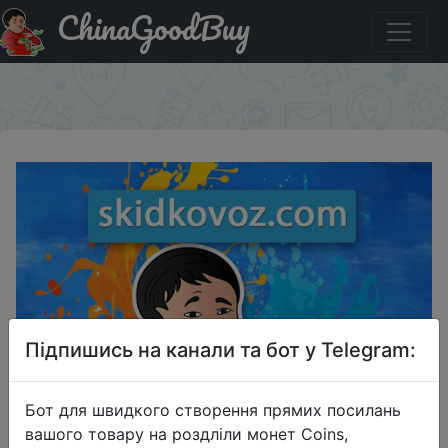
ChinaGoodBuy
Купити по знижці BLACKSALE Процессор INTEL Core i5
9600KF, LGA 1151v2, OEM [cm8068403874410s rg12]
×
Підпишись на канали та бот у Telegram:
Бот для швидкого створення прямих посилань
вашого товару на роздліли монет Coins,