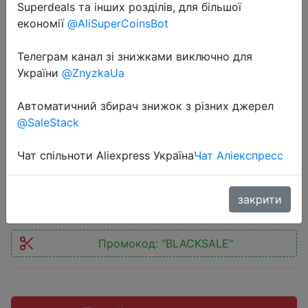
Superdeals та інших розділів, для більшої
економії
@AliSuperCoinsBot
Телеграм канал зі знижками виключно для
України
@ZnyzkaUa
2020-10-21
Процессор INTEL Core i5 9600KF,
Автоматичний збирач знижок з різних джерел
LGA 1151v2, OEM
@SaleStack
[cm8068403874410s rg12]
Чат спільноти Aliexpress Україна
Чат Аліекспресс
14481 руб.
закрити
Промокод:
"BLACKSALE"