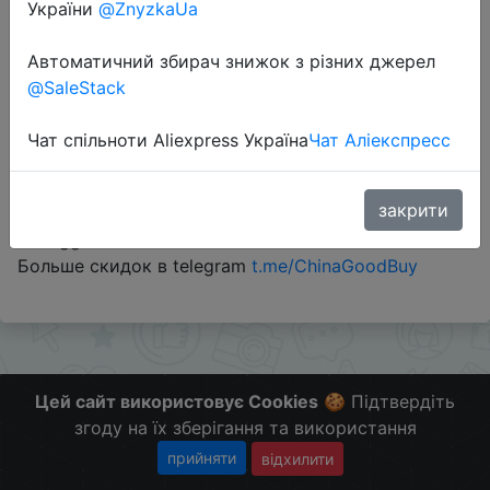
України
@ZnyzkaUa
Промокод:
"BGHBX22"
Автоматичний збирач знижок з різних джерел
@SaleStack
Чат спільноти Aliexpress Україна
Чат Аліекспресс
Перейти до магазину
закрити
#Banggood
Больше скидок в telegram
t.me/ChinaGoodBuy
Цей сайт використовує Cookies
🍪 Підтвердіть
згоду на їх зберігання та використання
прийняти
відхилити