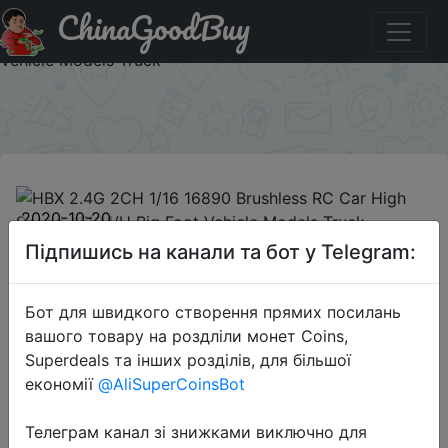
ChinaGoodBuy
Промокод на знижку BGHBX22 HBX 2.4G 2CH 1/16
16890 Brushless RC Car High Speed 45KM/H Big Foot
Vehicle Models Truck
×
2020-10-20
HBX 2.4G 2CH 1/16 16890
Підпишись на канали та бот у Telegram:
Brushless RC Car High Speed
45KM/H Big Foot Vehicle Models
Бот для швидкого створення прямих посилань
Truck
вашого товару на роздліли монет Coins,
Superdeals та інших розділів, для більшої
економії
@AliSuperCoinsBot
$79.19
Телеграм канал зі знижками виключно для