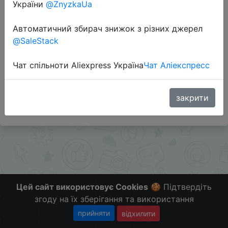
України
@ZnyzkaUa
Перейти до магазину
Автоматичний збирач знижок з різних джерел
@SaleStack
Додаткова інформація відсутня.
Чат спільноти Aliexpress Україна
Чат Аліекспресс
Слідкуйте за знижками на мобільному, в телеграм
каналі:
ZnyzhkaUA
закрити
Цей сайт використовує Cookies
🍪 Підтвердіть
згоду на їх зберігання та використання
прийняти
відхилити