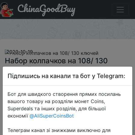
ChinaGoodBuy
Купити по знижці BGCNPW Набор колпачков на 108/
130 ключей
×
2020-10-19
Набор колпачков на 108/ 130
ключей
Підпишись на канали та бот у Telegram:
$41.99
Бот для швидкого створення прямих посилань
вашого товару на роздліли монет Coins,
Superdeals та інших розділів, для більшої
Промокод:
"BGCNPW"
економії
@AliSuperCoinsBot
Телеграм канал зі знижками виключно для