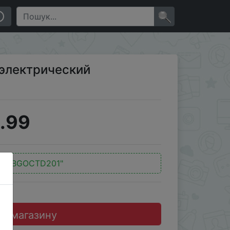
×
электрический
.99
д:
"BGOCTD201"
до магазину