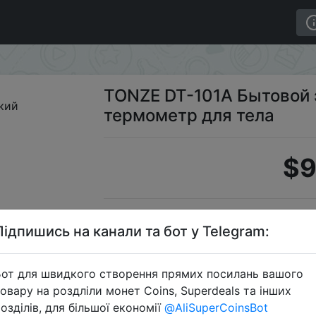
ытовой электрический термометр для тела
TONZE DT-101A Бытовой 
термометр для тела
$9
Промоко
Підпишись на канали та бот у Telegram:
от для швидкого створення прямих посилань вашого
овару на роздліли монет Coins, Superdeals та інших
Перейти 
озділів, для більшої економії
@AliSuperCoinsBot