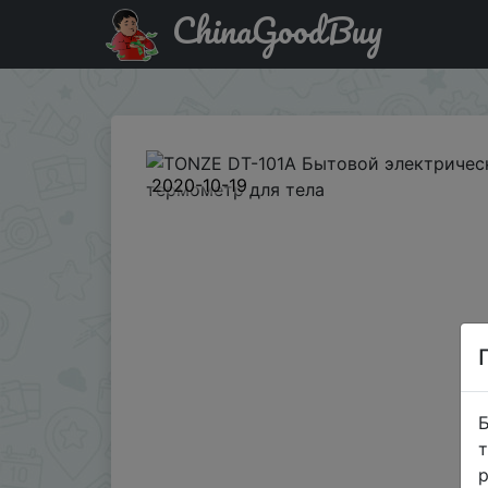
ChinaGoodBuy
Паридбати з промокодом BGOCTD201 TONZE DT-101A Б
2020-10-19
Б
т
р