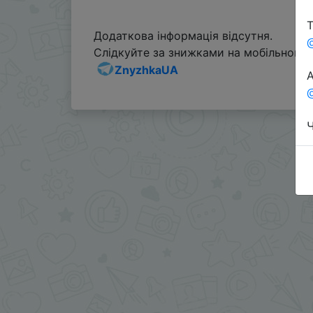
Т
Додаткова інформація відсутня.
Слідкуйте за знижками на мобільному, 
ZnyzhkaUA
А
@
Ч