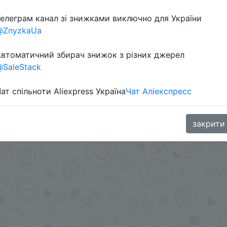
елеграм канал зі знижками виключно для України
@ZnyzkaUa
в телеграм каналі:
втоматичний збирач знижок з різних джерел
SaleStack
ат спільноти Aliexpress Україна
Чат Аліекспресс
закрити