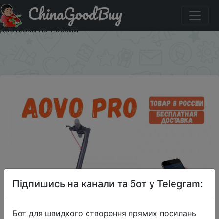
ChinaGoodBuy
Купити по знижці SPRT5000 Электросамокат Aovo Pro
с аквазащитой Аналог Xiaomi MiJia M365 Бесплатная
доставка по России
×
Підпишись на канали та бот у Telegram:
Бот для швидкого створення прямих посилань