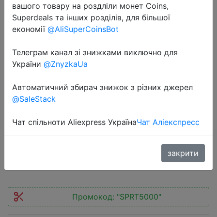
вашого товару на роздліли монет Coins,
Superdeals та інших розділів, для більшої
економії
@AliSuperCoinsBot
Телеграм канал зі знижками виключно для
України
@ZnyzkaUa
2020-10-19
Электросамокат Aovo Pro с
Автоматичний збирач знижок з різних джерел
аквазащитой Аналог Xiaomi MiJia
@SaleStack
M365 Бесплатная доставка по
России
Чат спільноти Aliexpress Україна
Чат Аліекспресс
$218.66
закрити
Промокод:
"SPRT5000"