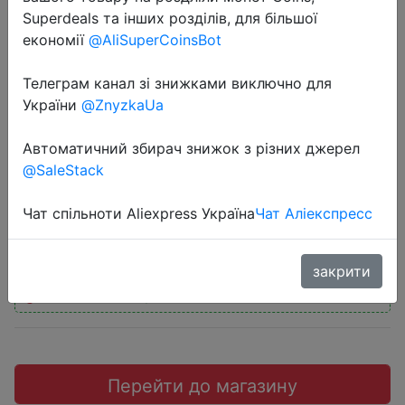
Superdeals та інших розділів, для більшої
економії
@AliSuperCoinsBot
Телеграм канал зі знижками виключно для
2020-10-19
України
@ZnyzkaUa
TV 65 inch TV Toshiba 65u5069 4K
Автоматичний збирач знижок з різних джерел
UHD Smart TV 6069inchtv
@SaleStack
36999 руб.
Чат спільноти Aliexpress Україна
Чат Аліекспресс
закрити
Промокод:
"SSAN3000"
Перейти до магазину