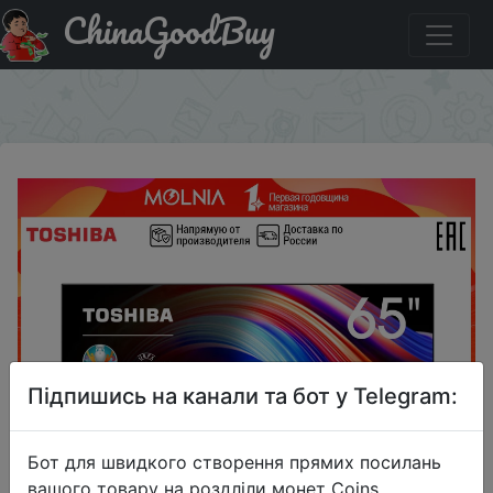
ChinaGoodBuy
Промокод на знижку SSAN3000 TV 65 inch TV Toshiba
65u5069 4K UHD Smart TV 6069inchtv
×
Підпишись на канали та бот у Telegram:
Бот для швидкого створення прямих посилань
вашого товару на роздліли монет Coins,