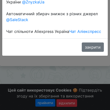
України
@ZnyzkaUa
Автоматичний збирач знижок з різних джерел
Перейти до магазину
@SaleStack
Чат спільноти Aliexpress Україна
Чат Аліекспресс
Додаткова інформація відсутня.
Слідкуйте за знижками на мобільному, в телеграм
каналі:
закрити
ZnyzhkaUA
Цей сайт використовує Cookies
🍪 Підтвердіть
згоду на їх зберігання та використання
прийняти
відхилити