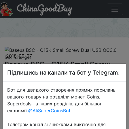
ChinaGoodBuy
Акція на Baseus BSC - C15K Small Screw Dual USB QC3.0
Car Charger
×
2018-09-07
Baseus BSC - C15K Small Screw
Dual USB QC3.0 Car Charger
Підпишись на канали та бот у Telegram:
Бот для швидкого створення прямих посилань
$7.99
вашого товару на роздліли монет Coins,
Superdeals та інших розділів, для більшої
економії
@AliSuperCoinsBot
Sale
Телеграм канал зі знижками виключно для