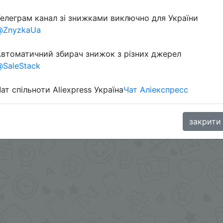
елеграм канал зі знижками виключно для України
Перейти 
@ZnyzkaUa
втоматичний збирач знижок з різних джерел
SaleStack
ат спільноти Aliexpress Україна
Чат Аліекспресс
oodBuy
закрити