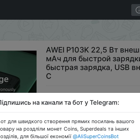
т внешний аккумулятор 10000 мАч для быстрой зарядк
AWEI P103K 22,5 Вт вне
мАч для быстрой зарядк
быстрая зарядка, USB в
C
$6
Підпишись на канали та бот у Telegram:
от для швидкого створення прямих посилань вашого
Промокод:
овару на роздліли монет Coins, Superdeals та інших
озділів, для більшої економії
@AliSuperCoinsBot