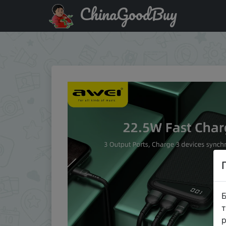
ChinaGoodBuy
Промокод на знижку 4VGCPH2NYT7E AWEI P103K 22,5 В
внешний аккумулятор типа C
Б
т
р