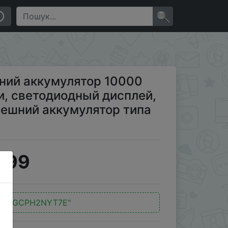
и, светодиодный дисплей, быстрая зарядка, USB
×
шний аккумулятор 10000
и, светодиодный дисплей,
нешний аккумулятор типа
.99
"4VGCPH2NYT7E"