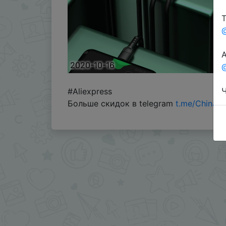
Т
А
2020-10-16
@
Ч
#Aliexpress
Больше скидок в telegram
t.me/ChinaG