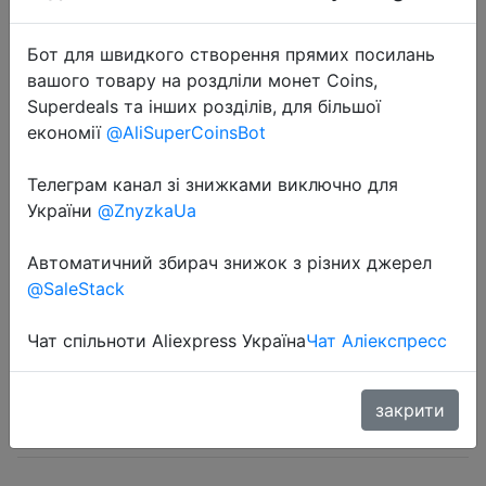
Бот для швидкого створення прямих посилань
вашого товару на роздліли монет Coins,
Superdeals та інших розділів, для більшої
економії
@AliSuperCoinsBot
2020-10-16
Телеграм канал зі знижками виключно для
Модная зимняя детская вязаная
України
@ZnyzkaUa
шапка с жемчужинами, теплые
Автоматичний збирач знижок з різних джерел
шапки с помпоном для детей,
@SaleStack
Повседневные шапки с помпоном,
шапочки для мальч�…
Чат спільноти Aliexpress Україна
Чат Аліекспресс
$3.26
закрити