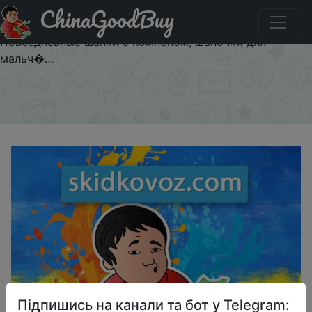
ChinaGoodBuy
Акція на Модная зимняя детская вязаная шапка с
жемчужинами, теплые шапки с помпоном для детей,
Повседневные шапки с помпоном, шапочки для
мальч�…
×
Підпишись на канали та бот у Telegram: