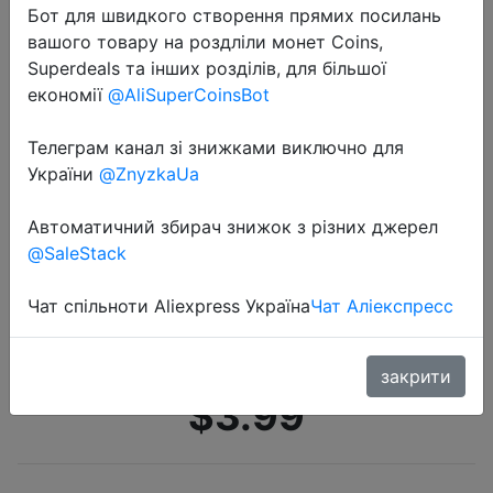
Бот для швидкого створення прямих посилань
вашого товару на роздліли монет Coins,
Superdeals та інших розділів, для більшої
економії
@AliSuperCoinsBot
Телеграм канал зі знижками виключно для
України
@ZnyzkaUa
2020-10-15
Светодиодный настольный
Автоматичний збирач знижок з різних джерел
светильник, Складная Настольная
@SaleStack
лампа с регулируемой яркостью
DC5V, USB питание, Настольный
Чат спільноти Aliexpress Україна
Чат Аліекспресс
светильник 6000K, Ночно…
закрити
$3.99