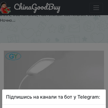
ChinaGoodBuy
Акція на Светодиодный настольный светильник,
Складная Настольная лампа с регулируемой яркостью
DC5V, USB питание, Настольный светильник 6000K,
Ночно…
×
Підпишись на канали та бот у Telegram: