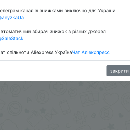
елеграм канал зі знижками виключно для України
в телеграм каналі:
@ZnyzkaUa
втоматичний збирач знижок з різних джерел
SaleStack
ат спільноти Aliexpress Україна
Чат Аліекспресс
закрити