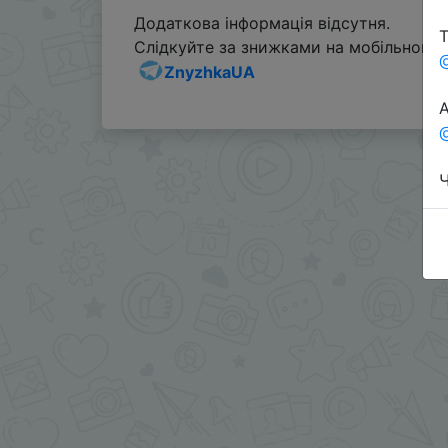
Додаткова інформація відсутня.
Т
Слідкуйте за знижками на мобільному, 
ZnyzhkaUA
А
@
Ч