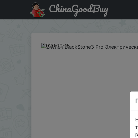
ChinaGoodBuy
Придбати по знижці BGLLXZSW02 Enchen BlackStone3 P
2020-10-15
Б
т
р