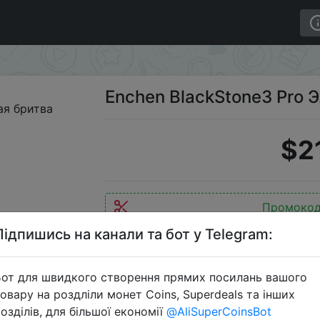
ro Электрическая бритва
Enchen BlackStone3 Pro 
$2
Промоко
Підпишись на канали та бот у Telegram:
от для швидкого створення прямих посилань вашого
Перейти 
овару на роздліли монет Coins, Superdeals та інших
озділів, для більшої економії
@AliSuperCoinsBot