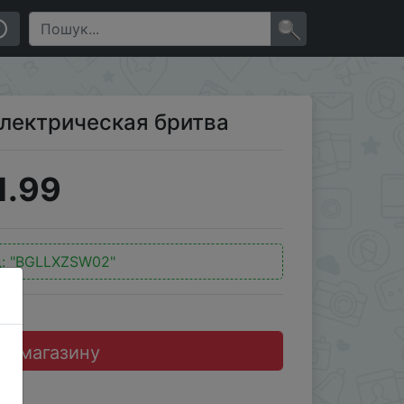
×
Электрическая бритва
1.99
д:
"BGLLXZSW02"
до магазину