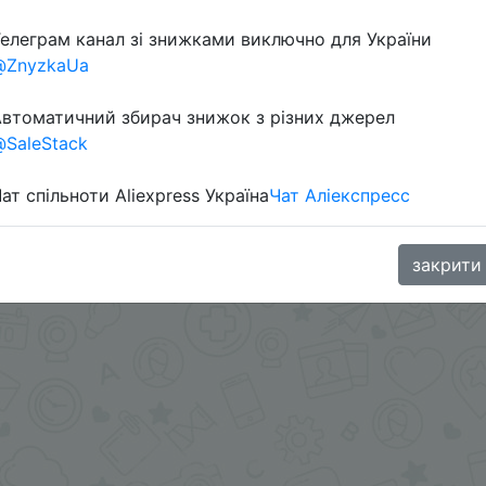
Перейти 
елеграм канал зі знижками виключно для України
@ZnyzkaUa
втоматичний збирач знижок з різних джерел
SaleStack
ат спільноти Aliexpress Україна
Чат Аліекспресс
oodBuy
закрити