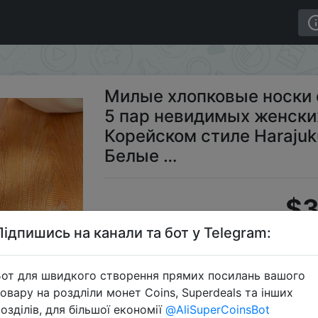
мов; 5 пар невидимых женских носков; Тапочки в Коре
Милые хлопковые носки 
5 пар невидимых женских
Корейском стиле Harajuku
Белые …
$3
Підпишись на канали та бот у Telegram:
S
от для швидкого створення прямих посилань вашого
овару на роздліли монет Coins, Superdeals та інших
озділів, для більшої економії
@AliSuperCoinsBot