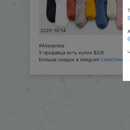
Т
2020-10-14
А
@
#Aliexpress
Ч
У продавца есть купон $2/6
Больше скидок в telegram
t.me/ChinaG