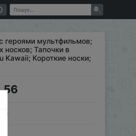
йском стиле Harajuku Kawaii; Короткие носки; Белые …
×
с героями мультфильмов;
 носков; Тапочки в
 Kawaii; Короткие носки;
.56
ale