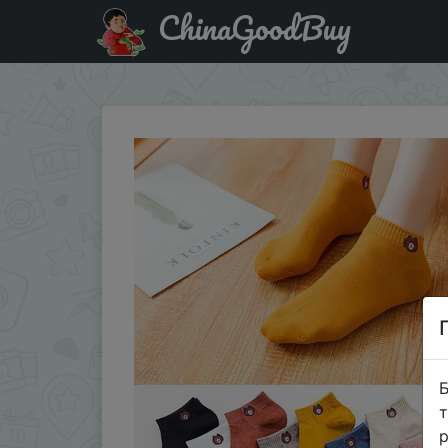
ChinaGoodBuy
Знижка на Милые хлопковые носки с героями мультфиль
Б
т
р