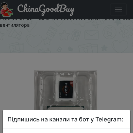
ChinaGoodBuy
Придбати по акціи Процессор AMD Ryzen 5 3500X R5
3500X 3,6 ГГц, шесть ядер, шесть потоков, процессор
7NM 65 Вт L3 = 32 м 100 000000158 сокет AM4, но без
вентилятора
×
Підпишись на канали та бот у Telegram: