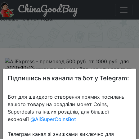
ChinaGoodBuy
Промокод на знижку OLD2430 AliExpress - промокод
500 руб. от 1000 руб. для тех кто не совершал покупок
больше чем пол года.
×
2020-10-13
AliExpress - промокод 500 руб. от
Підпишись на канали та бот у Telegram:
1000 руб. для тех кто не совершал
покупок больше чем пол года.
Бот для швидкого створення прямих посилань
вашого товару на роздліли монет Coins,
Superdeals та інших розділів, для більшої
500 руб.
економії
@AliSuperCoinsBot
Телеграм канал зі знижками виключно для