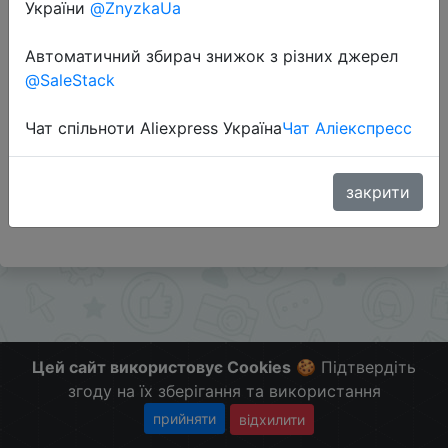
України
@ZnyzkaUa
Промокод:
"OLD2430"
Автоматичний збирач знижок з різних джерел
@SaleStack
Перейти до магазину
Чат спільноти Aliexpress Україна
Чат Аліекспресс
#Aliexpress #RU
закрити
Больше скидок в telegram
t.me/ChinaGoodBuy
Цей сайт використовує Cookies
🍪 Підтвердіть
згоду на їх зберігання та використання
прийняти
відхилити