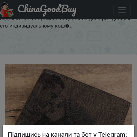
ChinaGoodBuy
Паридбати з промокодом $1/2 Custom гравировка
кошелька мужская двусторонняя нестандартная
надпись фото портмоне подарок на день рождения к
его индивидуальному кош�…
×
Підпишись на канали та бот у Telegram: