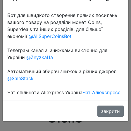
Бот для швидкого створення прямих посилань
вашого товару на роздліли монет Coins,
Superdeals та інших розділів, для більшої
економії
@AliSuperCoinsBot
2020-10-13
Телеграм канал зі знижками виключно для
Custom гравировка кошелька
України
@ZnyzkaUa
мужская двусторонняя
нестандартная надпись фото
Автоматичний збирач знижок з різних джерел
@SaleStack
портмоне подарок на день
рождения к его индивидуальному
Чат спільноти Aliexpress Україна
Чат Аліекспресс
кош�…
закрити
$10.13