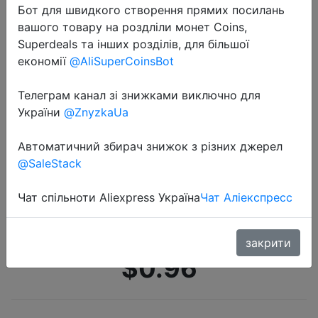
Бот для швидкого створення прямих посилань
вашого товару на роздліли монет Coins,
Superdeals та інших розділів, для більшої
економії
@AliSuperCoinsBot
Телеграм канал зі знижками виключно для
України
@ZnyzkaUa
2020-10-13
20 шт. губки для очистки
Автоматичний збирач знижок з різних джерел
меламиновая губка волшебная
@SaleStack
губка Ластик Меламиновый
очиститель для кухня, ванная,
Чат спільноти Aliexpress Україна
Чат Аліекспресс
офис Прямая поставка
закрити
$0.96