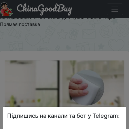
ChinaGoodBuy
Придбати по знижці 20 шт. губки для очистки
меламиновая губка волшебная губка Ластик
Меламиновый очиститель для кухня, ванная, офис
Прямая поставка
×
Підпишись на канали та бот у Telegram: