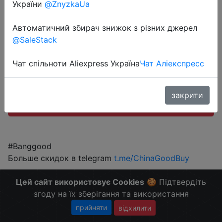
України
@ZnyzkaUa
$593.1
Автоматичний збирач знижок з різних джерел
@SaleStack
Промокод:
"BGHALLOWEEN"
Чат спільноти Aliexpress Україна
Чат Аліекспресс
закрити
Перейти до магазину
#Banggood
Больше скидок в telegram
t.me/ChinaGoodBuy
Цей сайт використовує Cookies
🍪 Підтвердіть
згоду на їх зберігання та використання
прийняти
відхилити