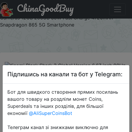
ChinaGoodBuy
Паридбати з промокодом BGHALLOWEEN Xiaomi Black
Shark 3 Global Version 6.67 inch 90Hz 64MP Rear
Cameras 12GB 256GB 65W Fast Charge 4720mAh
Snapdragon 865 5G Smartphone
×
Підпишись на канали та бот у Telegram:
2020-10-13
Xiaomi Black Shark 3 Global Version
Бот для швидкого створення прямих посилань
6.67 inch 90Hz 64MP Rear Cameras
вашого товару на роздліли монет Coins,
12GB 256GB 65W Fast Charge
Superdeals та інших розділів, для більшої
4720mAh Snapdragon 865 5G
економії
@AliSuperCoinsBot
Smartphone
Телеграм канал зі знижками виключно для