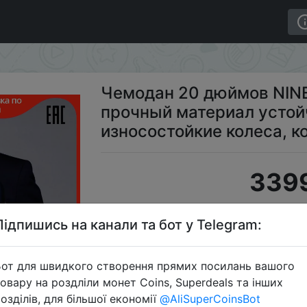
TYGO легкий, надежный, прочный материал устойчивый
Чемодан 20 дюймов NIN
прочный материал устой
износостойкие колеса, 
3399
Підпишись на канали та бот у Telegram:
Промоко
от для швидкого створення прямих посилань вашого
овару на роздліли монет Coins, Superdeals та інших
озділів, для більшої економії
@AliSuperCoinsBot
Перейти 