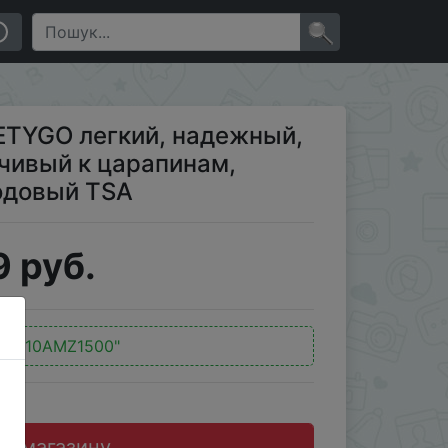
 к царапинам, износостойкие колеса, кодовый TSA
×
ETYGO легкий, надежный,
чивый к царапинам,
кодовый TSA
 руб.
д:
"10AMZ1500"
до магазину