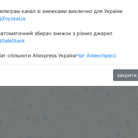
елеграм канал зі знижками виключно для України
@ZnyzkaUa
втоматичний збирач знижок з різних джерел
SaleStack
ат спільноти Aliexpress Україна
Чат Аліекспресс
странице товара + промокод 10AMZ1500
oodBuy
закрити