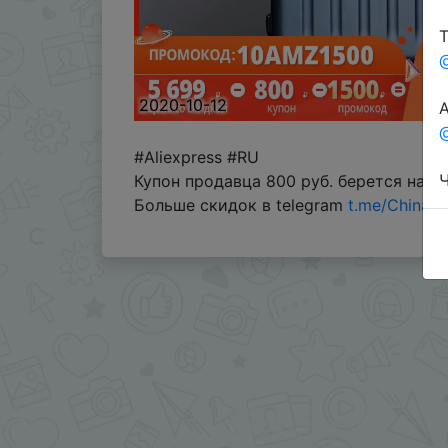
Т
2020-10-12
А
@
#Aliexpress #RU
Ч
Купон продавца 800 руб. берется на 
Больше скидок в telegram
t.me/ChinaG