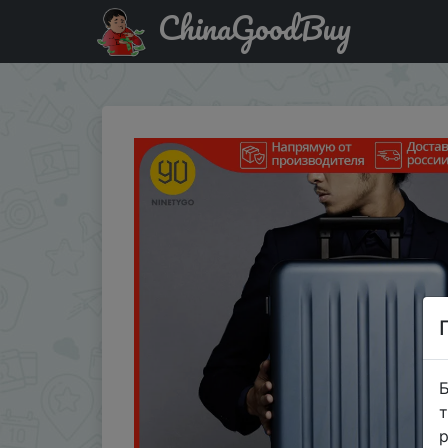
ChinaGoodBuy
Купити по знижці 10AMZ1500 Чемодан 20 дюймов NINE
Б
т
р