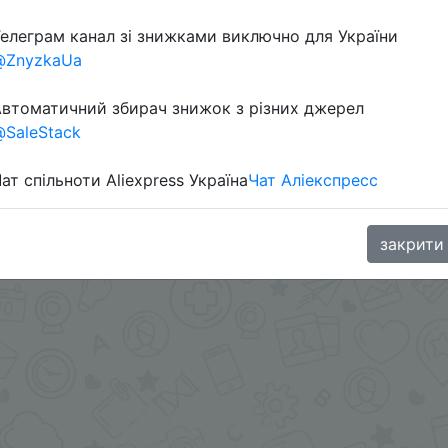
Перейти 
елеграм канал зі знижками виключно для України
@ZnyzkaUa
втоматичний збирач знижок з різних джерел
SaleStack
ат спільноти Aliexpress Україна
Чат Аліекспресс
oodBuy
закрити