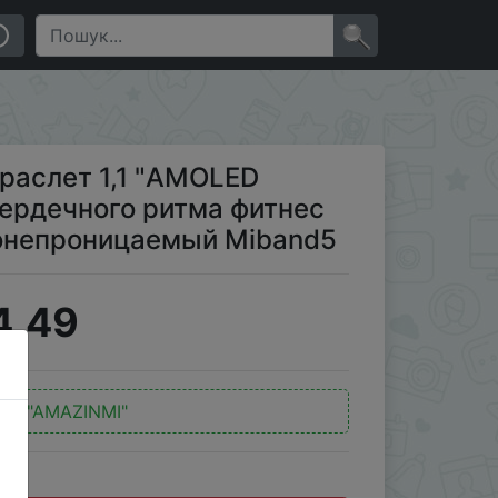
ма фитнес трекер Bluetooth 5,0 водонепроницаемый
×
браслет 1,1 "AMOLED
сердечного ритма фитнес
одонепроницаемый Miband5
4.49
од:
"AMAZINMI"