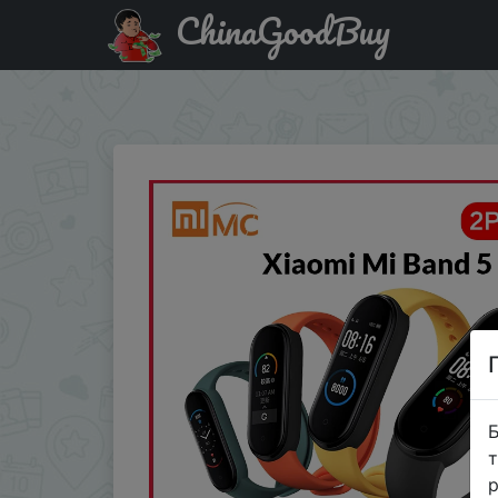
ChinaGoodBuy
Код на знижку AMAZINMI Xiaomi Mi Band 5 Смарт брасл
Miband5
Б
т
р