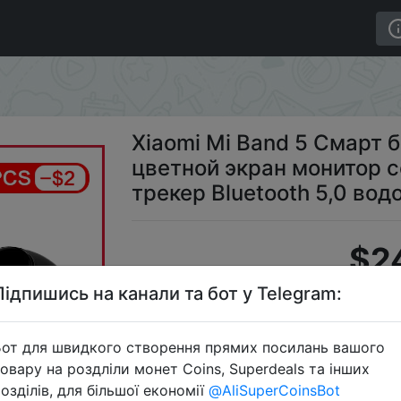
ет 1,1 "AMOLED цветной экран монитор сердечного рит
Xiaomi Mi Band 5 Смарт 
цветной экран монитор 
трекер Bluetooth 5,0 в
$2
Підпишись на канали та бот у Telegram:
Промок
от для швидкого створення прямих посилань вашого
овару на роздліли монет Coins, Superdeals та інших
озділів, для більшої економії
@AliSuperCoinsBot