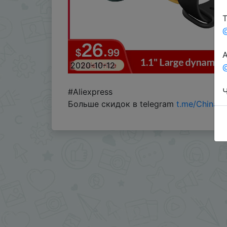
Т
А
2020-10-12
@
Ч
#Aliexpress
Больше скидок в telegram
t.me/ChinaG