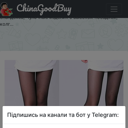
ChinaGoodBuy
Придбати по акціи Модные сексуальные нейлоновые
чулки, прозрачные тонкие женские шелковые чулки из
спандекса, Чулочные изделия с высокой посадкой,
колг…
×
Підпишись на канали та бот у Telegram: