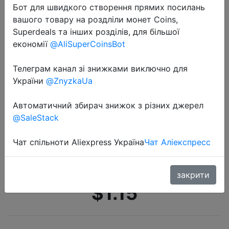
Бот для швидкого створення прямих посилань
вашого товару на роздліли монет Coins,
Superdeals та інших розділів, для більшої
економії
@AliSuperCoinsBot
Телеграм канал зі знижками виключно для
України
@ZnyzkaUa
2020-10-10
Модные сексуальные нейлоновые
Автоматичний збирач знижок з різних джерел
чулки, прозрачные тонкие
@SaleStack
женские шелковые чулки из
спандекса, Чулочные изделия с
Чат спільноти Aliexpress Україна
Чат Аліекспресс
высокой посадкой, колг…
закрити
$1.15