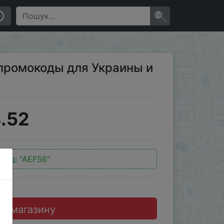
×
 промокоды для Украины и
.52
код:
"AEFS6"
до магазину