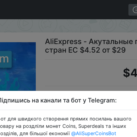
коды для Украины и стран ЕС $4.52 от $29
AliExpress - Акутальные
стран ЕС $4.52 от $29
$4
Промо
Підпишись на канали та бот у Telegram:
от для швидкого створення прямих посилань вашого
овару на роздліли монет Coins, Superdeals та інших
Перейти 
озділів, для більшої економії
@AliSuperCoinsBot