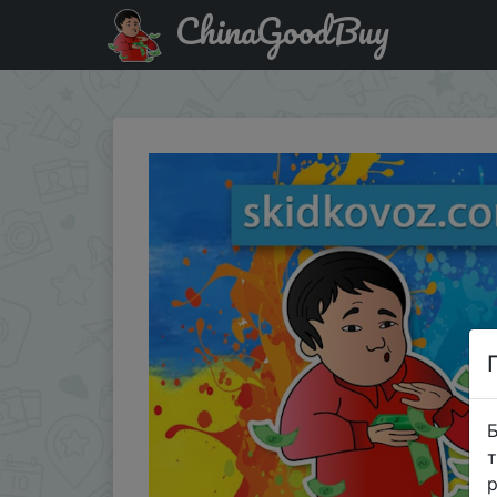
ChinaGoodBuy
Купити по знижці AEFS6 AliExpress - Акутальные промо
Б
т
р