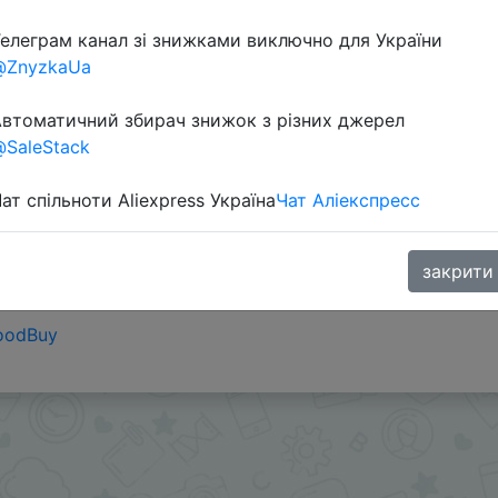
елеграм канал зі знижками виключно для України
@ZnyzkaUa
втоматичний збирач знижок з різних джерел
SaleStack
ат спільноти Aliexpress Україна
Чат Аліекспресс
для РФ/СНГ.
закрити
oodBuy