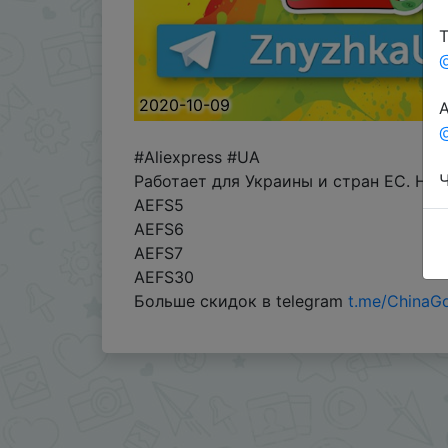
Т
2020-10-09
А
@
#Aliexpress #UA
Ч
Работает для Украины и стран ЕС. Не 
AEFS5
AEFS6
AEFS7
AEFS30
Больше скидок в telegram
t.me/ChinaG