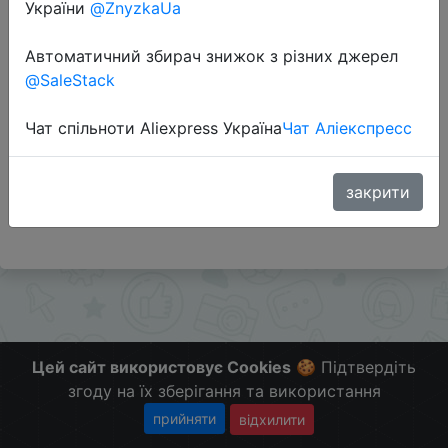
України
@ZnyzkaUa
Автоматичний збирач знижок з різних джерел
Перейти до магазину
@SaleStack
Чат спільноти Aliexpress Україна
Чат Аліекспресс
Додаткова інформація відсутня.
Слідкуйте за знижками на мобільному, в телеграм
каналі:
закрити
ZnyzhkaUA
Цей сайт використовує Cookies
🍪 Підтвердіть
згоду на їх зберігання та використання
прийняти
відхилити