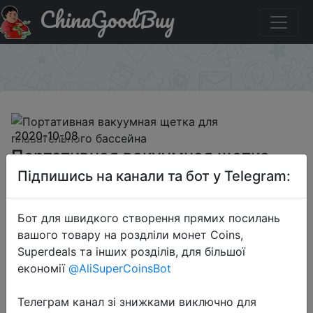
ChinaGoodBuy
Купити по знижці BGKQEP23E Портативная вакуумная
щетка для плавательного бассейна
×
2020-10-08
Портативная вакуумная щетка
для плавательного бассейна
Підпишись на канали та бот у Telegram:
Бот для швидкого створення прямих посилань
$12.99
вашого товару на роздліли монет Coins,
Superdeals та інших розділів, для більшої
економії
@AliSuperCoinsBot
Промокод:
"BGKQEP23E"
Телеграм канал зі знижками виключно для