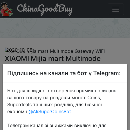
ChinaGoodBuy
Промокод на знижку BGOCFR599 XIAOMI Mijia mart
Multimode Gateway WIFI
×
2020-10-08
XIAOMI Mijia mart Multimode
Gateway WIFI
Підпишись на канали та бот у Telegram:
$23.99
Бот для швидкого створення прямих посилань
вашого товару на роздліли монет Coins,
Superdeals та інших розділів, для більшої
Промокод:
"BGOCFR599"
економії
@AliSuperCoinsBot
Телеграм канал зі знижками виключно для