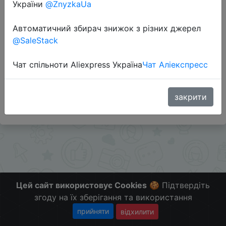
України
@ZnyzkaUa
Перейти до магазину
Автоматичний збирач знижок з різних джерел
@SaleStack
Додаткова інформація відсутня.
Чат спільноти Aliexpress Україна
Чат Аліекспресс
Слідкуйте за знижками на мобільному, в телеграм
каналі:
ZnyzhkaUA
закрити
Цей сайт використовує Cookies
🍪 Підтвердіть
згоду на їх зберігання та використання
прийняти
відхилити