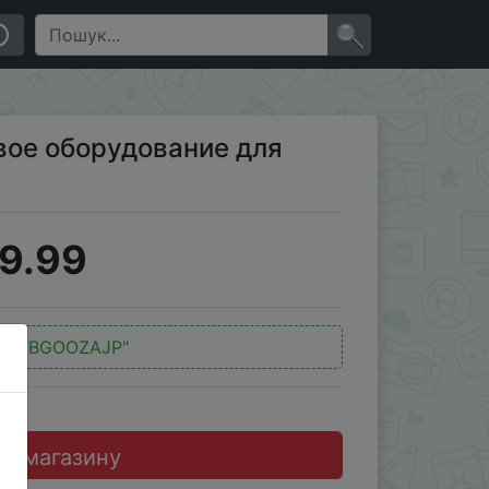
×
вое оборудование для
9.99
д:
"BGOOZAJP"
до магазину