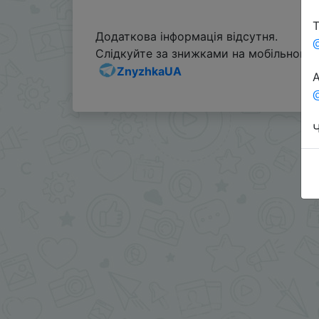
Т
Додаткова інформація відсутня.
Слідкуйте за знижками на мобільному, 
ZnyzhkaUA
А
@
Ч