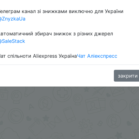
елеграм канал зі знижками виключно для України
@ZnyzkaUa
в телеграм каналі:
втоматичний збирач знижок з різних джерел
SaleStack
ат спільноти Aliexpress Україна
Чат Аліекспресс
закрити