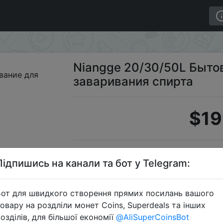
овое оборудование для заваривания спирта
Niangge 20/30/50L Быто
заваривания спирта
$19
Промоко
Підпишись на канали та бот у Telegram:
от для швидкого створення прямих посилань вашого
овару на роздліли монет Coins, Superdeals та інших
Перейти 
озділів, для більшої економії
@AliSuperCoinsBot