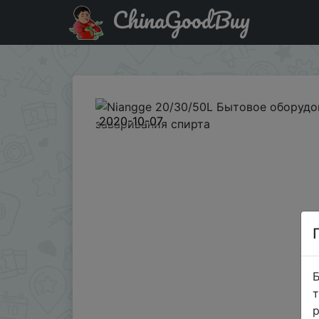
ChinaGoodBuy
Придбати по знижці BGOOZAJP Niangge 20/30/50L Быт
2020-10-07
Б
т
р