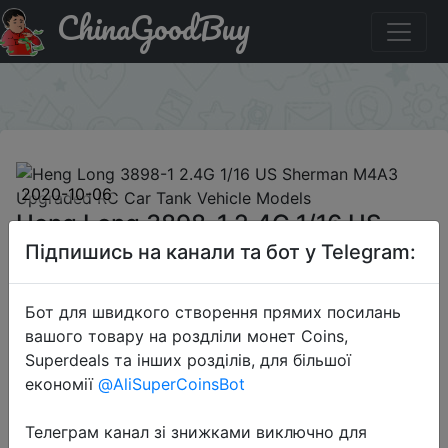
ChinaGoodBuy
Купити по знижці BG1725AS Heng Long 3898-1 2.4G 1/16
US Sherman M4A3 Upgraded RC Car Tank Vehicle Models
×
2020-10-06
Heng Long 3898-1 2.4G 1/16 US
Sherman M4A3 Upgraded RC Car
Підпишись на канали та бот у Telegram:
Tank Vehicle Models
Бот для швидкого створення прямих посилань
вашого товару на роздліли монет Coins,
$132.87
Superdeals та інших розділів, для більшої
економії
@AliSuperCoinsBot
Телеграм канал зі знижками виключно для
Промокод:
"BG1725AS"