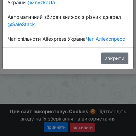
України
@ZnyzkaUa
Автоматичний збирач знижок з різних джерел
@SaleStack
Перейти до магазину
Чат спільноти Aliexpress Україна
Чат Аліекспресс
#Banggood
Больше скидок в telegram
t.me/ChinaGoodBuy
закрити
Цей сайт використовує Cookies
🍪 Підтвердіть
згоду на їх зберігання та використання
прийняти
відхилити