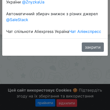
України
@ZnyzkaUa
Автоматичний збирач знижок з різних джерел
#Beeline #RU
@SaleStack
Больше скидок в telegram
t.me/ChinaGoodBuy
Чат спільноти Aliexpress Україна
Чат Аліекспресс
закрити
Цей сайт використовує Cookies
🍪 Підтвердіть
згоду на їх зберігання та використання
прийняти
відхилити