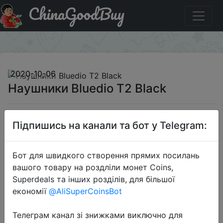
ChinaGoodBuy
Код на знижку Beeacs Наушники Bluedio T2 Black
×
2020-10-06
Наушники Bluedio T2 Black
900 руб.
Підпишись на канали та бот у Telegram:
Бот для швидкого створення прямих посилань
Промокод:
"Beeacs"
вашого товару на роздліли монет Coins,
Superdeals та інших розділів, для більшої
економії
@AliSuperCoinsBot
Перейти до магазину
Телеграм канал зі знижками виключно для