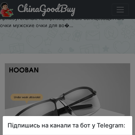
ChinaGoodBuy
Промокод на знижку $1/1 HOOBAN винтажные
фотохромные Солнцезащитные очки Мужские Модные
прямоугольные поляризационные солнцезащитные
очки мужские очки для во�…
×
Підпишись на канали та бот у Telegram: