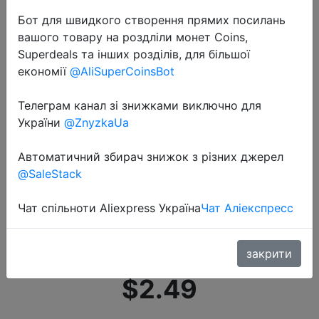
Бот для швидкого створення прямих посилань
вашого товару на роздліли монет Coins,
Superdeals та інших розділів, для більшої
економії
@AliSuperCoinsBot
Телеграм канал зі знижками виключно для
2020-10-05
України
@ZnyzkaUa
HOOBAN винтажные фотохромные
Солнцезащитные очки Мужские
Автоматичний збирач знижок з різних джерел
Модные прямоугольные
@SaleStack
поляризационные
Чат спільноти Aliexpress Україна
Чат Аліекспресс
солнцезащитные очки мужские
очки для во�…
закрити
$2.49