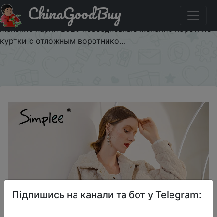
ChinaGoodBuy
Промокод на знижку SAEAALLPRO10 Simplee модные
вельветовые зимние женские пальто однобортные
женские парки 2020 повседневные женские короткие
куртки с отложным воротнико…
×
Підпишись на канали та бот у Telegram: