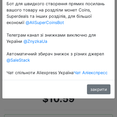
Бот для швидкого створення прямих посилань
вашого товару на роздліли монет Coins,
Superdeals та інших розділів, для більшої
економії
@AliSuperCoinsBot
Телеграм канал зі знижками виключно для
України
@ZnyzkaUa
2020-10-04
Simplee модные вельветовые
Автоматичний збирач знижок з різних джерел
зимние женские пальто
@SaleStack
однобортные женские парки 2020
повседневные женские короткие
Чат спільноти Aliexpress Україна
Чат Аліекспресс
куртки с отложным воротнико…
закрити
$10.59