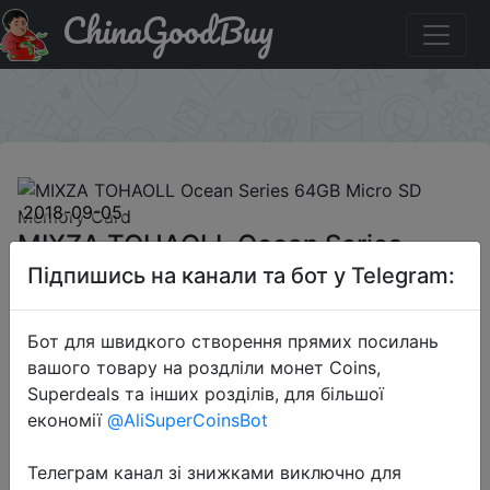
ChinaGoodBuy
Акція на MIXZA TOHAOLL Ocean Series 64GB Micro SD
Memory Card
×
2018-09-05
MIXZA TOHAOLL Ocean Series
64GB Micro SD Memory Card
Підпишись на канали та бот у Telegram:
Бот для швидкого створення прямих посилань
$12.99
вашого товару на роздліли монет Coins,
Superdeals та інших розділів, для більшої
економії
@AliSuperCoinsBot
Sale
Телеграм канал зі знижками виключно для