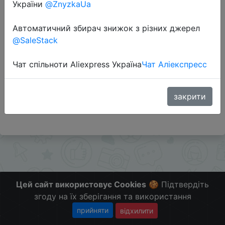
України
@ZnyzkaUa
Автоматичний збирач знижок з різних джерел
Перейти до магазину
@SaleStack
Чат спільноти Aliexpress Україна
Чат Аліекспресс
Додаткова інформація відсутня.
Слідкуйте за знижками на мобільному, в телеграм
каналі:
закрити
ZnyzhkaUA
Цей сайт використовує Cookies
🍪 Підтвердіть
згоду на їх зберігання та використання
прийняти
відхилити