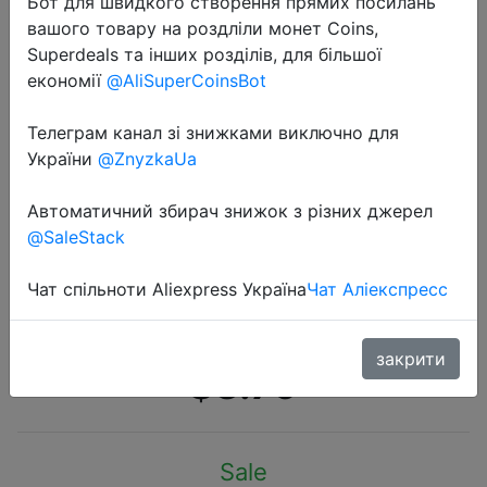
Бот для швидкого створення прямих посилань
вашого товару на роздліли монет Coins,
Superdeals та інших розділів, для більшої
економії
@AliSuperCoinsBot
Телеграм канал зі знижками виключно для
2020-10-02
України
@ZnyzkaUa
1 шт., шапки высокого качества с
русскими буквами, очень
Автоматичний збирач знижок з різних джерел
@SaleStack
холодные повседневные шапочки
для мужчин и женщин, Модная
Чат спільноти Aliexpress Україна
Чат Аліекспресс
вязаная зимняя шапка,…
закрити
$3.79
Sale