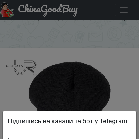
ChinaGoodBuy
Придбати 1 шт., шапки высокого качества с русскими
буквами, очень холодные повседневные шапочки для
мужчин и женщин, Модная вязаная зимняя шапка,…
×
Підпишись на канали та бот у Telegram: