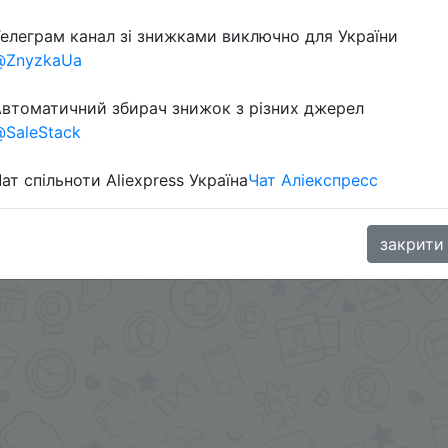
елеграм канал зі знижками виключно для України
Перейти 
@ZnyzkaUa
втоматичний збирач знижок з різних джерел
SaleStack
ат спільноти Aliexpress Україна
Чат Аліекспресс
oodBuy
закрити