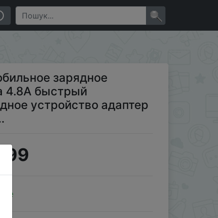
он зарядное устройство адаптер для iPhone Xiaomi со
×
обильное зарядное
а 4.8A быстрый
дное устройство адаптер
…
.99
ale