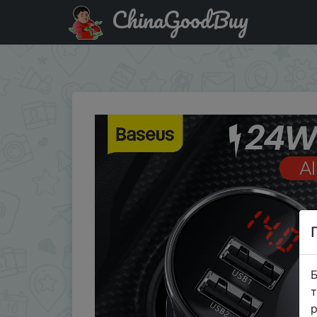
ChinaGoodBuy
Придбати Baseus 24 Вт USB Автомобильное зарядное у
све…
Б
т
р