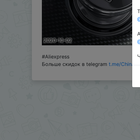
Т
А
2020-10-02
@
Ч
#Aliexpress
Больше скидок в telegram
t.me/ChinaG