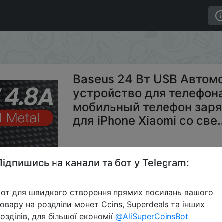
стройство для телефона 4.8A быстрый мобильный телеф
Baseus 24 Вт USB Автом
устройство для телефон
мобильный телефон заря
для iPhone Xiaomi со све
$4
Підпишись на канали та бот у Telegram:
от для швидкого створення прямих посилань вашого
S
овару на роздліли монет Coins, Superdeals та інших
озділів, для більшої економії
@AliSuperCoinsBot