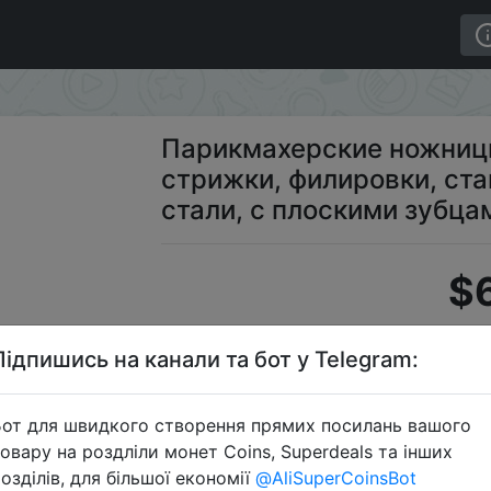
, 6 дюймов, для стрижки, филировки, стайлинга, из н
Парикмахерские ножницы
стрижки, филировки, ст
стали, с плоскими зубца
$6
Підпишись на канали та бот у Telegram:
S
от для швидкого створення прямих посилань вашого
овару на роздліли монет Coins, Superdeals та інших
озділів, для більшої економії
@AliSuperCoinsBot
Перейти 