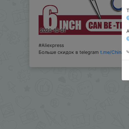
Т
2020-10-01
А
@
#Aliexpress
Ч
Больше скидок в telegram
t.me/ChinaG