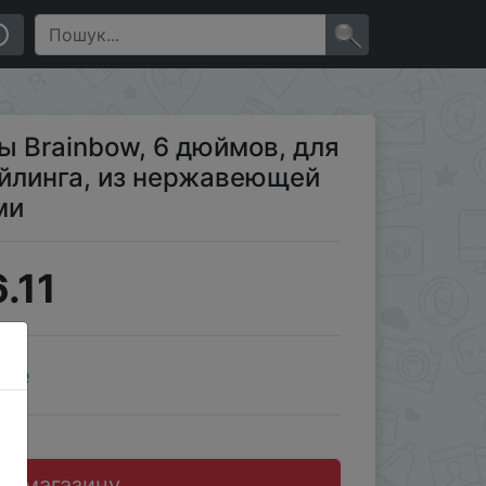
ержавеющей стали, с плоскими зубцами
×
 Brainbow, 6 дюймов, для
айлинга, из нержавеющей
ми
.11
ale
до магазину