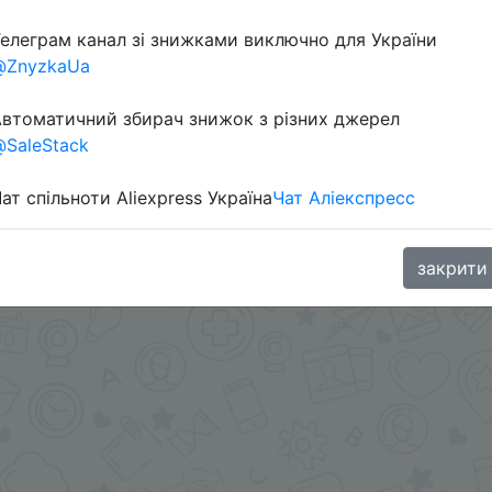
елеграм канал зі знижками виключно для України
@ZnyzkaUa
втоматичний збирач знижок з різних джерел
SaleStack
ат спільноти Aliexpress Україна
Чат Аліекспресс
oodBuy
закрити