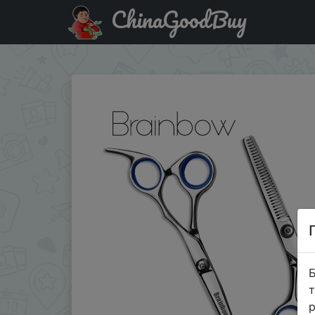
ChinaGoodBuy
Придбати по знижці Парикмахерские ножницы Brainbow
Б
т
р