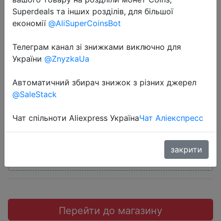
Superdeals та інших розділів, для більшої
економії
@AliSuperCoinsBot
Телеграм канал зі знижками виключно для
2020-09-30
України
@ZnyzkaUa
Xiaomi Youpin Townew T1
Автоматичний збирач знижок з різних джерел
Мусорный бак
@SaleStack
$99.98
Чат спільноти Aliexpress Україна
Чат Аліекспресс
закрити
Промокод:
"BGGQHOME36"
Перейти до магазину