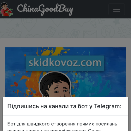
ChinaGoodBuy
Промокод на знижку BGGQHOME36 Xiaomi Youpin
Townew T1 Мусорный бак
×
Підпишись на канали та бот у Telegram:
Бот для швидкого створення прямих посилань
вашого товару на роздліли монет Coins,