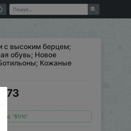
; Новое поступление 2020 года; Ботильоны; Кожаные
×
 с высоким берцем;
ая обувь; Новое
 Ботильоны; Кожаные
6.73
окод:
"$1/10"