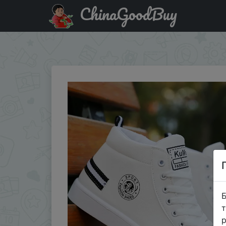
ChinaGoodBuy
Паридбати з промокодом $1/10 Повседневные кроссовк
кроссовки; Мужс…
Б
т
р