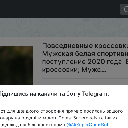
и с высоким берцем; Мужская белая спортивная обувь
Повседневные кроссовки
Мужская белая спортивн
поступление 2020 года;
кроссовки; Мужс…
$1
Підпишись на канали та бот у Telegram:
от для швидкого створення прямих посилань вашого
Пром
овару на роздліли монет Coins, Superdeals та інших
озділів, для більшої економії
@AliSuperCoinsBot