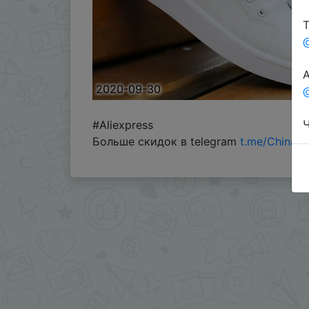
Т
А
2020-09-30
@
Ч
#Aliexpress
Больше скидок в telegram
t.me/ChinaG