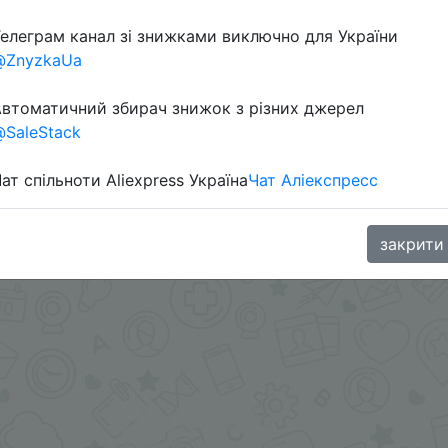
елеграм канал зі знижками виключно для України
Перейти 
@ZnyzkaUa
втоматичний збирач знижок з різних джерел
SaleStack
ат спільноти Aliexpress Україна
Чат Аліекспресс
oodBuy
закрити